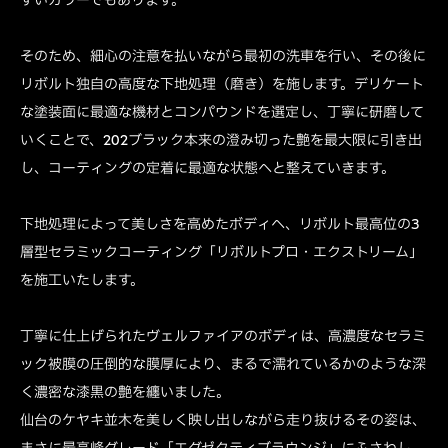
そのため、細心の注意を払いながら最初の洗車を行い、その後に
リボルト独自の高度な下地処理（磨き）を施します。デリケート
な塗装面に最適な機材とコンパウンドを選定し、丁寧に研磨して
いくことで、202ブラック本来の澄み切った艶を最大限に引き出
し、コーティングの定着に最適な状態へと整えていきます。
下地処理によって美しさを高めたボディへ、リボルト最高位の3
層型セラミックコーティング「リボルトプロ・エクストリーム」
を施工いたします。
丁寧に仕上げられたヴェルファイアのボディは、高濃度なセラミ
ック被膜の圧倒的な膜厚により、まるで濡れているかのような深
く濃密な漆黒の艶を纏いました。
仙台のケヤキ並木を美しく映し出しながら走り抜けるその姿は、
まさに最高峰グレード「エグゼクティブラウンジ」にふさわし