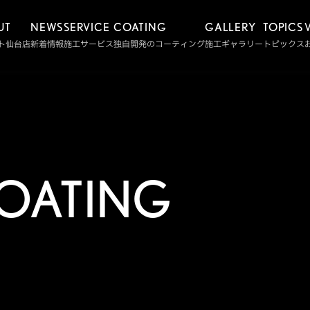
UT
NEWS
SERVICE
COATING
GALLERY
TOPICS
ルト仙台店
新着情報
施工サービス
独自開発のコーティング
施工ギャラリー
トピックス
OATING