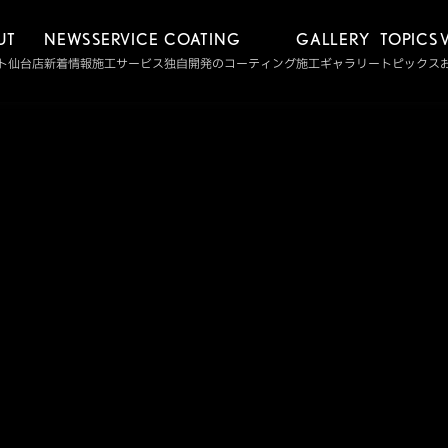
UT
NEWS
SERVICE
COATING
GALLERY
TOPICS
ルト仙台店
新着情報
施工サービス
独自開発のコーティング
施工ギャラリー
トピックス